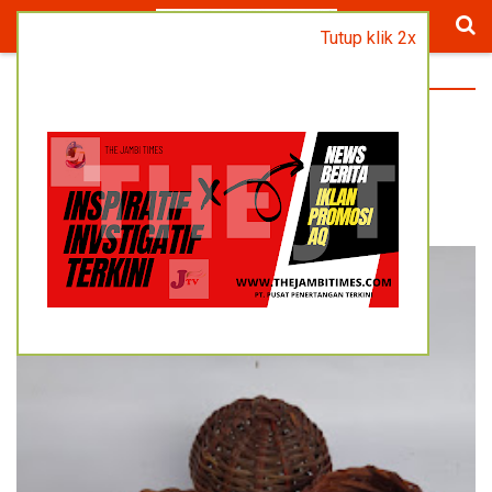
Tutup klik 2x
BERANDA
/
PRODUK WANITA
LAPISAN POT BUNGA GANTUNG