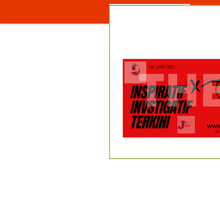
PR
Bisa pesan partai besar untuk ac
pernikahan, perpisahan, khitanan
DLL
Hubungi : 081366878833